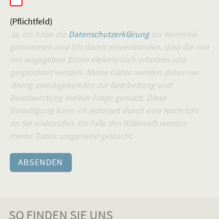
(Pflichtfeld)
Ja, ich habe die
Datenschutzerklärung
zur Kenntnis
genommen und bin damit einverstanden, dass die von
mir angegeben Daten elektronisch erhoben und
gespeichert werden. Meine Daten werden dabei nur
streng zweckgebunden zur Bearbeitung und
Beantwortung meiner Frage genutzt. Diese
Einwilligung kann ich jederzeit durch eine Nachricht
an Sie widerrufen. Im Falle des Widerrufs werden
meine Daten umgehend gelöscht.
SO FINDEN SIE UNS